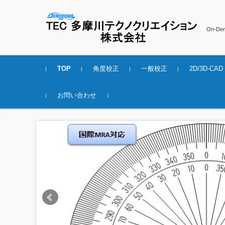
On-D
コンテンツに移動
TOP
角度校正
一般校正
2D/3D-CAD
お問い合わせ