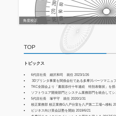
角度校正
TOP
トピックス
6代目社長 細沢和司 就任 2023/1/26
3Dプリンタ事業を関係会社である多摩川パーツマニュファクチ
TKC全国会より「書面添付十年連続 特別表敬状」を授与され
ソフトウエア開発部門とシステム業務部門を統合してシステム開
5代目社長 塚平守 就任 2020/1/31
校正業務部 校正業務G八戸分室を八戸第二工場へ移転 2019
ビジネス向け英会話塾を開始 2019/6/21